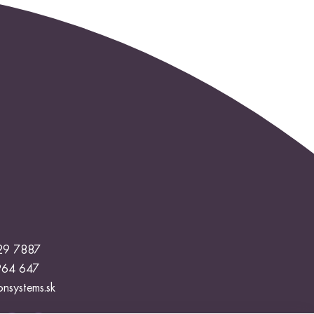
29 7887
964 647
onsystems.sk